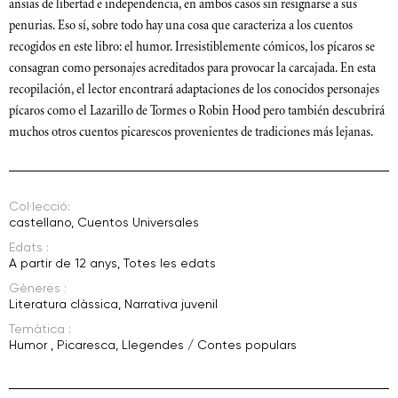
ansias de libertad e independencia, en ambos casos sin resignarse a sus
penurias. Eso sí, sobre todo hay una cosa que caracteriza a los cuentos
recogidos en este libro: el humor. Irresistiblemente cómicos, los pícaros se
consagran como personajes acreditados para provocar la carcajada. En esta
recopilación, el lector encontrará adaptaciones de los conocidos personajes
pícaros como el Lazarillo de Tormes o Robin Hood pero también descubrirá
muchos otros cuentos picarescos provenientes de tradiciones más lejanas.
Col·lecció:
castellano
,
Cuentos Universales
Edats :
A partir de 12 anys
,
Totes les edats
Gèneres :
Literatura clàssica
,
Narrativa juvenil
Temàtica :
Humor
,
Picaresca
,
Llegendes / Contes populars