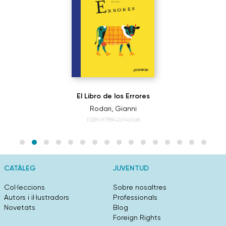
El Libro de los Errores
Rodari, Gianni
ISBN:9788426146168
CATÀLEG
JUVENTUD
Col·leccions
Sobre nosaltres
Autors i il·lustradors
Professionals
Novetats
Blog
Foreign Rights