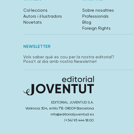
Col·leccions
Sobre nosaltres
Autors i il·lustradors
Professionals
Novetats
Blog
Foreign Rights
NEWSLETTER
Vols saber què es cou per la nostra editorial?
Posa't al dia amb nostra Newsletter!
EDITORIAL JUVENTUD S.A.
València 304, entlo 1ºB. 08009 Barcelona
info@editorialjuventud.es
(+34) 93 444 18 00