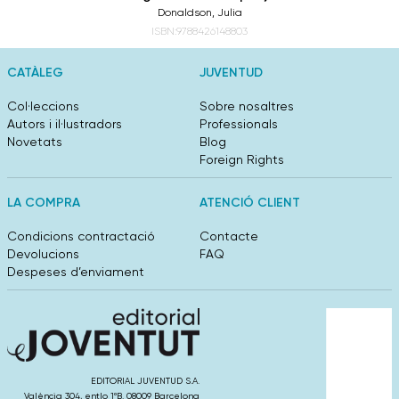
Donaldson, Julia
ISBN:9788426148803
CATÀLEG
JUVENTUD
Col·leccions
Sobre nosaltres
Autors i il·lustradors
Professionals
Novetats
Blog
Foreign Rights
LA COMPRA
ATENCIÓ CLIENT
Condicions contractació
Contacte
Devolucions
FAQ
Despeses d’enviament
EDITORIAL JUVENTUD S.A.
València 304, entlo 1ºB. 08009 Barcelona