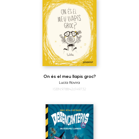
On és el meu llapis groc?
Lucía Rovira
ISBN:9788426149732