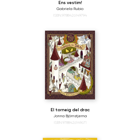
Ens vestim!
Gabriela Rubio
ISBN:9788426149794
El torneig del drac
Jonna Björnstjerna
ISBN:9788426149671