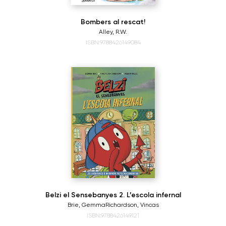
Bombers al rescat!
Alley, R.W.
ISBN:9788426149084
Belzi el Sensebanyes 2. L’escola infernal
Brie, Gemma
Richardson, Vincas
ISBN:9788426149121