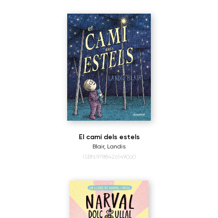
El camí dels estels
Blair, Landis
ISBN:9788426149060