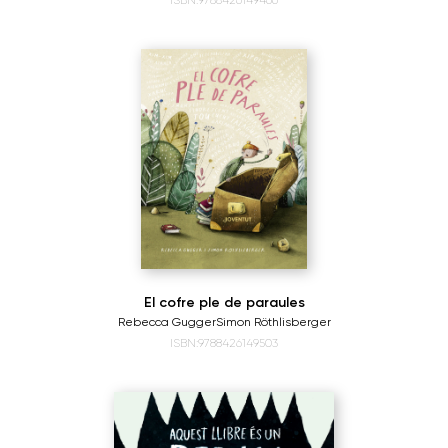
ISBN:9788426149466
El cofre ple de paraules
Rebecca Gugger
Simon Röthlisberger
ISBN:9788426149503