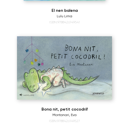
El nen balena
Lulu Lima
ISBN:9788426149541
Bona nit, petit cocodril!
Montanari, Eva
ISBN:9788426149527