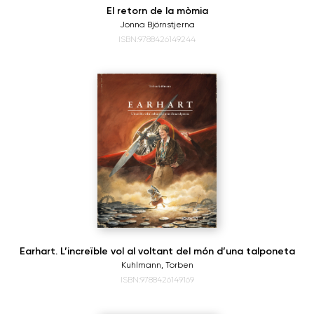
El retorn de la mòmia
Jonna Björnstjerna
ISBN:9788426149244
Earhart. L’increïble vol al voltant del món d’una talponeta
Kuhlmann, Torben
ISBN:9788426149169