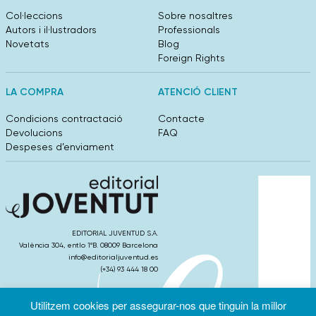
Col·leccions
Sobre nosaltres
Autors i il·lustradors
Professionals
Novetats
Blog
Foreign Rights
LA COMPRA
ATENCIÓ CLIENT
Condicions contractació
Contacte
Devolucions
FAQ
Despeses d’enviament
EDITORIAL JUVENTUD S.A.
València 304, entlo 1ºB. 08009 Barcelona
info@editorialjuventud.es
(+34) 93 444 18 00
Utilitzem cookies per assegurar-nos que tinguin la millor