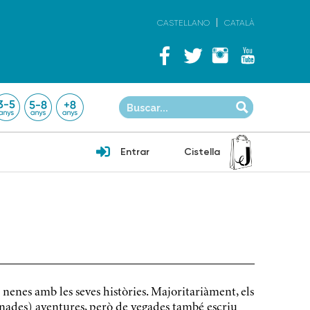
CASTELLANO
CATALÀ
Entrar
Cistella
nenes amb les seves històries. Majoritariàment, els
rtunades) aventures, però de vegades també escriu