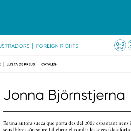
·LUSTRADORS
FOREIGN RIGHTS
E
LLISTA DE PREUS
CATÀLEG
Jonna Björnstjerna
És una autora sueca que porta des del 2007 espantant nens i 
seus llibres són sobre Lillebror el conill i les seves (desafo