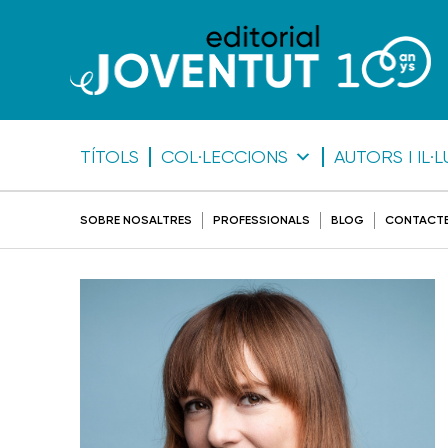
TÍTOLS
COL·LECCIONS
AUTORS I IL
SOBRE NOSALTRES
PROFESSIONALS
BLOG
CONTACT