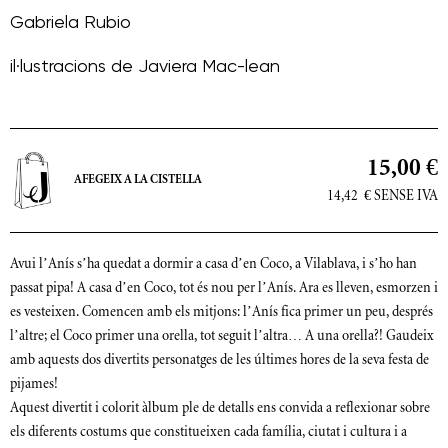
Gabriela Rubio
il·lustracions de
Javiera Mac-lean
15,00 €
AFEGEIX A LA CISTELLA
14,42
€
SENSE IVA
Avui l’Anís s’ha quedat a dormir a casa d’en Coco, a Vilablava, i s’ho han
passat pipa! A casa d’en Coco, tot és nou per l’Anís. Ara es lleven, esmorzen i
es vesteixen. Comencen amb els mitjons: l’Anís fica primer un peu, després
l’altre; el Coco primer una orella, tot seguit l’altra… A una orella?! Gaudeix
amb aquests dos divertits personatges de les últimes hores de la seva festa de
pijames!
Aquest divertit i colorit àlbum ple de detalls ens convida a reflexionar sobre
els diferents costums que constitueixen cada família, ciutat i cultura i a