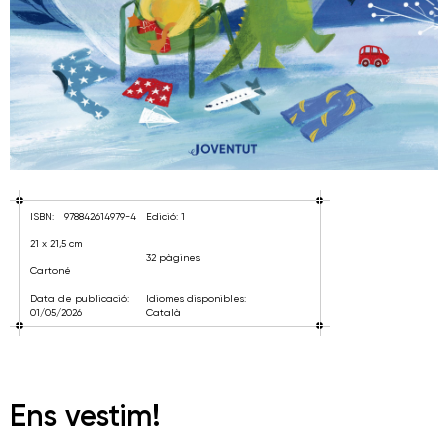
ISBN:
978842614979-4
Edició: 1
21 x 21,5 cm
32 pàgines
Cartoné
Data de publicació:
Idiomes disponibles:
01/05/2026
Català
Ens vestim!