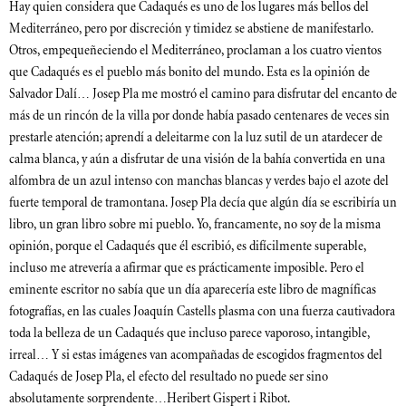
Hay quien considera que Cadaqués es uno de los lugares más bellos del
Mediterráneo, pero por discreción y timidez se abstiene de manifestarlo.
Otros, empequeñeciendo el Mediterráneo, proclaman a los cuatro vientos
que Cadaqués es el pueblo más bonito del mundo. Esta es la opinión de
Salvador Dalí… Josep Pla me mostró el camino para disfrutar del encanto de
más de un rincón de la villa por donde había pasado centenares de veces sin
prestarle atención; aprendí a deleitarme con la luz sutil de un atardecer de
calma blanca, y aún a disfrutar de una visión de la bahía convertida en una
alfombra de un azul intenso con manchas blancas y verdes bajo el azote del
fuerte temporal de tramontana. Josep Pla decía que algún día se escribiría un
libro, un gran libro sobre mi pueblo. Yo, francamente, no soy de la misma
opinión, porque el Cadaqués que él escribió, es difícilmente superable,
incluso me atrevería a afirmar que es prácticamente imposible. Pero el
eminente escritor no sabía que un día aparecería este libro de magníficas
fotografías, en las cuales Joaquín Castells plasma con una fuerza cautivadora
toda la belleza de un Cadaqués que incluso parece vaporoso, intangible,
irreal… Y si estas imágenes van acompañadas de escogidos fragmentos del
Cadaqués de Josep Pla, el efecto del resultado no puede ser sino
absolutamente sorprendente…Heribert Gispert i Ribot.