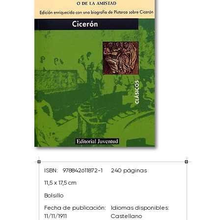
ISBN:
978842611872-1
240 páginas
11,5 x 17,5 cm
Bolsillo
Fecha de publicación:
Idiomas disponibles:
11/11/1911
Castellano