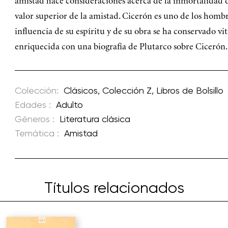
amistad hace consideraciones acerca de la inmortalidad de
valor superior de la amistad. Cicerón es uno de los hom
influencia de su espíritu y de su obra se ha conservado vit
enriquecida con una biografía de Plutarco sobre Cicerón.
Colección:
Clásicos
,
Colección Z
,
Libros de Bolsillo
Edades :
Adulto
Géneros :
Literatura clásica
Temática :
Amistad
Títulos relacionados