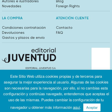
Autores e ilustradores
Blog
Novedades
Foreign Rights
LA COMPRA
ATENCIÓN CLIENTE
Condiciones contratación
Contacto
Devoluciones
FAQ
Gastos y plazos de envío
EDITORIAL JUVENTUD S.A.
València 304, entlo 1ºB. 08009 Barcelona
Este Sitio Web utiliza cookies propias y de terceros para
info@editorialjuventud.es
asegurar la mejor experiencia al usuario. Algunas de las cookies
(+34) 93 444 18 00
son necesarias para la navegación, por ello, si no cambias esta
configuración y continúas navegado, entendemos que aceptas el
uso de las mismas. Puedes cambiar la configuración de tu
navegador u obtener más información
aquí
.
Aceptar
Condiciones
Política de
Política de
de uso
privacidad
cookies