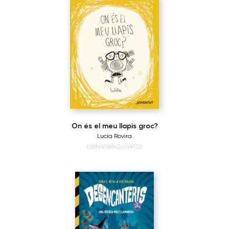
On és el meu llapis groc?
Lucía Rovira
ISBN:9788426149732