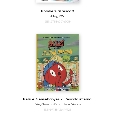
Bombers al rescat!
Alley, R.W.
ISBN:9788426149084
Belzi el Sensebanyes 2. L’escola infernal
Brie, Gemma
Richardson, Vincas
ISBN:9788426149121