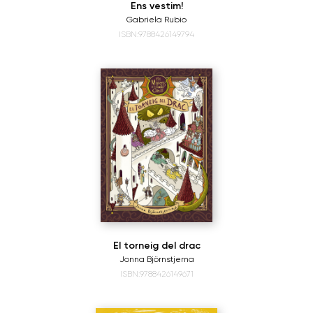
Ens vestim!
Gabriela Rubio
ISBN:9788426149794
El torneig del drac
Jonna Björnstjerna
ISBN:9788426149671