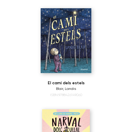
El camí dels estels
Blair, Landis
ISBN:9788426149060