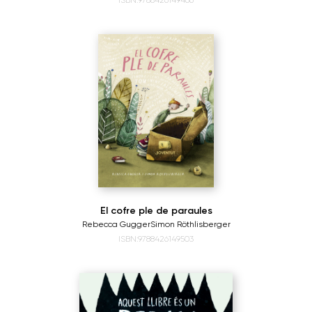
ISBN:9788426149466
El cofre ple de paraules
Rebecca Gugger
Simon Röthlisberger
ISBN:9788426149503