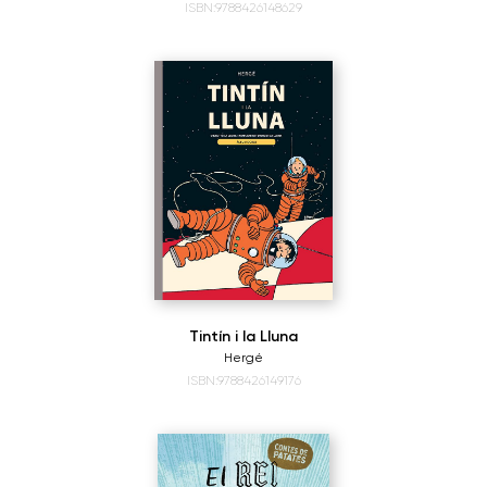
ISBN:9788426148629
Tintín i la Lluna
Hergé
ISBN:9788426149176