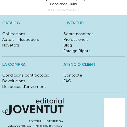
Donaldson, Julia
ISBN:9788426148803
CATÀLEG
JUVENTUD
Col·leccions
Sobre nosaltres
Autors i il·lustradors
Professionals
Novetats
Blog
Foreign Rights
LA COMPRA
ATENCIÓ CLIENT
Condicions contractació
Contacte
Devolucions
FAQ
Despeses d’enviament
EDITORIAL JUVENTUD S.A.
València 304, entlo 1ºB. 08009 Barcelona