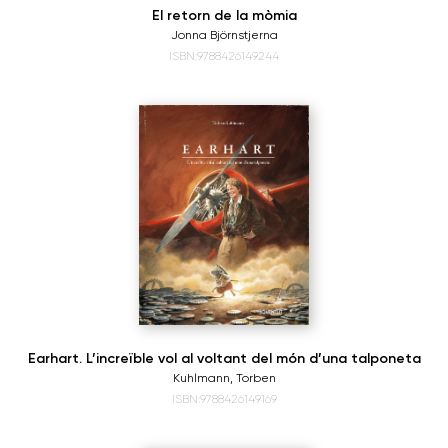
El retorn de la mòmia
Jonna Björnstjerna
ISBN:9788426149244
Earhart. L’increïble vol al voltant del món d’una talponeta
Kuhlmann, Torben
ISBN:9788426149169