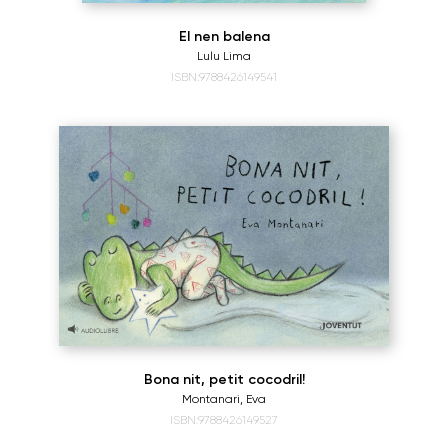
El nen balena
Lulu Lima
ISBN:9788426149541
Bona nit, petit cocodril!
Montanari, Eva
ISBN:9788426149527