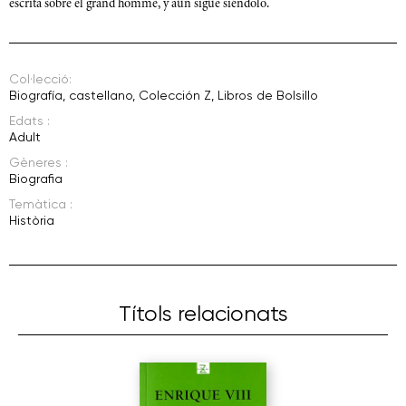
escrita sobre el grand homme, y aún sigue siéndolo.
Col·lecció:
Biografía
,
castellano
,
Colección Z
,
Libros de Bolsillo
Edats :
Adult
Gèneres :
Biografia
Temàtica :
Història
Títols relacionats