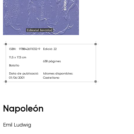
ISBN:
978842611032-9
Edició: 22
11,5 x 17,5 cm
638 pàgines
Bolsillo
Data de publicació:
Idiomes disponibles:
01/06/2001
Castellano
Napoleón
Emil Ludwig