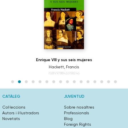
Enrique VIII y sus seis mujeres
Hackett, Francis
ISBN:9788426158246
CATÀLEG
JUVENTUD
Col·leccions
Sobre nosaltres
Autors i il·lustradors
Professionals
Novetats
Blog
Foreign Rights