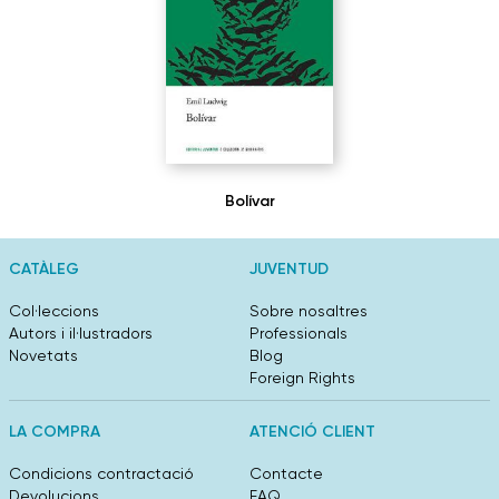
Bolívar
CATÀLEG
JUVENTUD
Col·leccions
Sobre nosaltres
Autors i il·lustradors
Professionals
Novetats
Blog
Foreign Rights
LA COMPRA
ATENCIÓ CLIENT
Condicions contractació
Contacte
Devolucions
FAQ