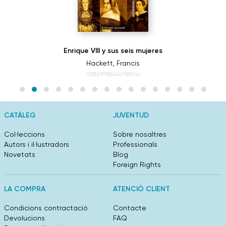
Enrique VIII y sus seis mujeres
Hackett, Francis
ISBN:9788426158246
CATÀLEG
JUVENTUD
Col·leccions
Sobre nosaltres
Autors i il·lustradors
Professionals
Novetats
Blog
Foreign Rights
LA COMPRA
ATENCIÓ CLIENT
Condicions contractació
Contacte
Devolucions
FAQ