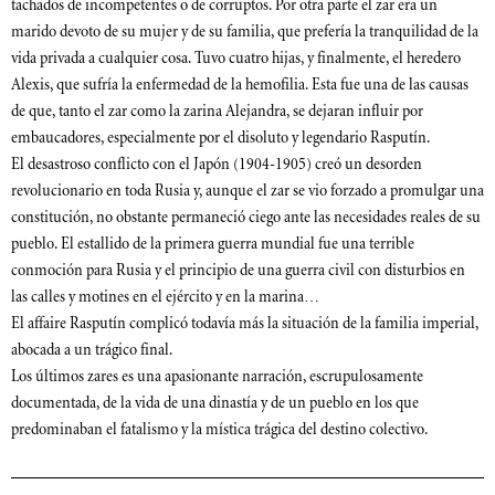
tachados de incompetentes o de corruptos. Por otra parte el zar era un
marido devoto de su mujer y de su familia, que prefería la tranquilidad de la
vida privada a cualquier cosa. Tuvo cuatro hijas, y finalmente, el heredero
Alexis, que sufría la enfermedad de la hemofilia. Esta fue una de las causas
de que, tanto el zar como la zarina Alejandra, se dejaran influir por
embaucadores, especialmente por el disoluto y legendario Rasputín.
El desastroso conflicto con el Japón (1904-1905) creó un desorden
revolucionario en toda Rusia y, aunque el zar se vio forzado a promulgar una
constitución, no obstante permaneció ciego ante las necesidades reales de su
pueblo. El estallido de la primera guerra mundial fue una terrible
conmoción para Rusia y el principio de una guerra civil con disturbios en
las calles y motines en el ejército y en la marina…
El affaire Rasputín complicó todavía más la situación de la familia imperial,
abocada a un trágico final.
Los últimos zares es una apasionante narración, escrupulosamente
documentada, de la vida de una dinastía y de un pueblo en los que
predominaban el fatalismo y la mística trágica del destino colectivo.