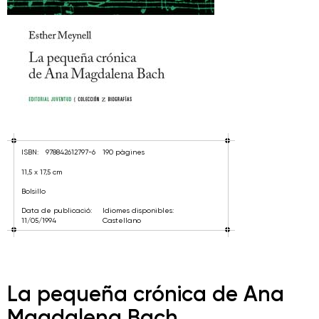
ISBN:
978842612797-6
190 pàgines
11,5 x 17,5 cm
Bolsillo
Data de publicació:
Idiomes disponibles:
11/05/1994
Castellano
La pequeña crónica de Ana
Magdalena Bach