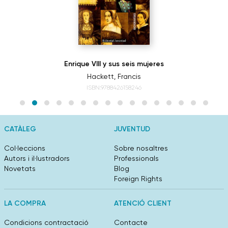
Enrique VIII y sus seis mujeres
Hackett, Francis
ISBN:9788426158246
CATÀLEG
JUVENTUD
Col·leccions
Sobre nosaltres
Autors i il·lustradors
Professionals
Novetats
Blog
Foreign Rights
LA COMPRA
ATENCIÓ CLIENT
Condicions contractació
Contacte