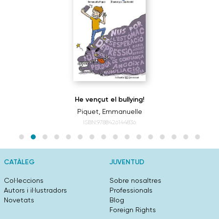
He vençut el bullying!
Piquet, Emmanuelle
ISBN:9788426144836
CATÀLEG
JUVENTUD
Col·leccions
Sobre nosaltres
Autors i il·lustradors
Professionals
Novetats
Blog
Foreign Rights