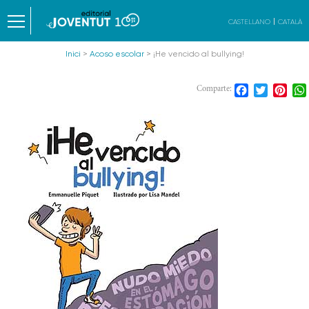
CASTELLANO
CATALÀ
Inici
>
Acoso escolar
> ¡He vencido al bullying!
Facebook
Twitter
Pint
Comparte: