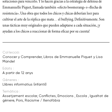
soluciones para vencerlo. Y lo hacen gracias a la estrategia de defensa de
Emmanuelle Piquet, llamada también «efecto boomerang» o «flecha de
resistencia». Una obra que todos los chicos y chicas deberían leer para
cultivar el arte de la réplica que mata… el bullying. Definitivamente. Son
unas tácticas muy originales que pueden adaptarse a cada situación, ¡y
ayudan a los chicos a reaccionar de forma eficaz por su cuenta!
Col·lecció:
Conocer y Comprender
,
Libros de Emmanuelle Piquet y Lisa
Mandel
Edats :
A partir de 12 anys
Gèneres :
Llibres informatius (infantil)
Temàtica :
Assetjament escolar
,
Conflictes
,
Emocions
,
Escola
,
Igualtat de
gènere
,
Pors
,
Racisme / Xenofòbia