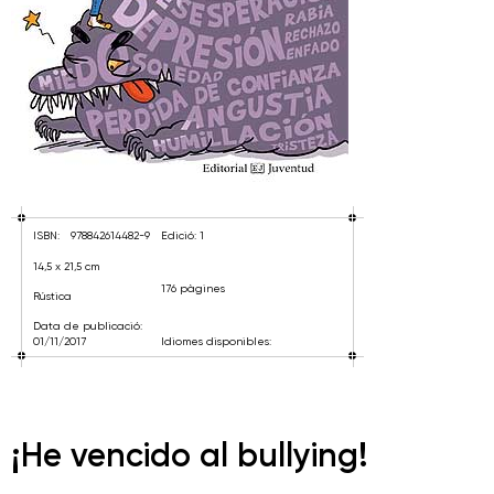
ISBN:
978842614482-9
Edició: 1
14,5 x 21,5 cm
176 pàgines
Rústica
Data de publicació:
01/11/2017
Idiomes disponibles:
¡He vencido al bullying!