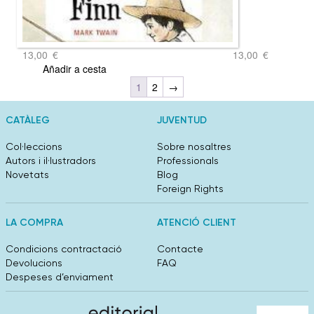
13,00
€
13,00
€
Añadir a cesta
1
2
→
CATÀLEG
JUVENTUD
Col·leccions
Sobre nosaltres
Autors i il·lustradors
Professionals
Novetats
Blog
Foreign Rights
LA COMPRA
ATENCIÓ CLIENT
Condicions contractació
Contacte
Devolucions
FAQ
Despeses d’enviament