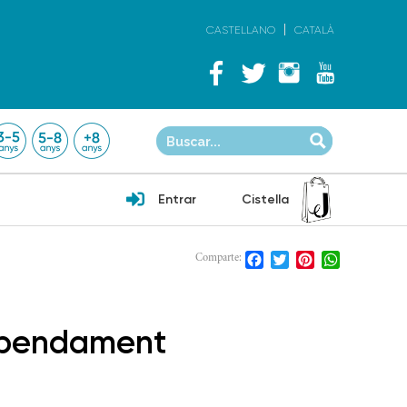
CASTELLANO
CATALÀ
Entrar
Cistella
Facebook
Twitter
Pinterest
WhatsApp
Comparte:
tupendament