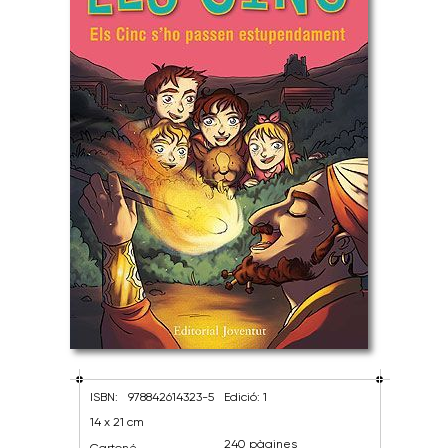
ISBN:
978842614323-5
Edició: 1
14 x 21 cm
240 pàgines
Cartoné