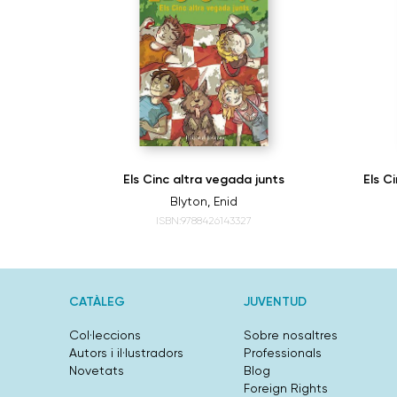
Diable
Els Cinc altra vegada junts
Els C
Blyton, Enid
ISBN:9788426143327
CATÀLEG
JUVENTUD
Col·leccions
Sobre nosaltres
Autors i il·lustradors
Professionals
Novetats
Blog
Foreign Rights