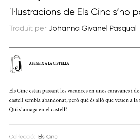
il·lustracions de
Els Cinc s’ho
Traduït per
Johanna Givanel Pasqual
AFEGEIX A LA CISTELLA
Els Cinc estan passant les vacances en unes caravanes i des
castell sembla abandonat, però què és allò que veuen a la f
Qui s’amaga en el castell?
Col·lecció:
Els Cinc