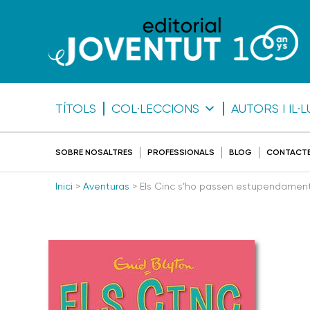
TÍTOLS
COL·LECCIONS
AUTORS I IL
SOBRE NOSALTRES
PROFESSIONALS
BLOG
CONTACT
Inici
>
Aventuras
> Els Cinc s’ho passen estupendamen