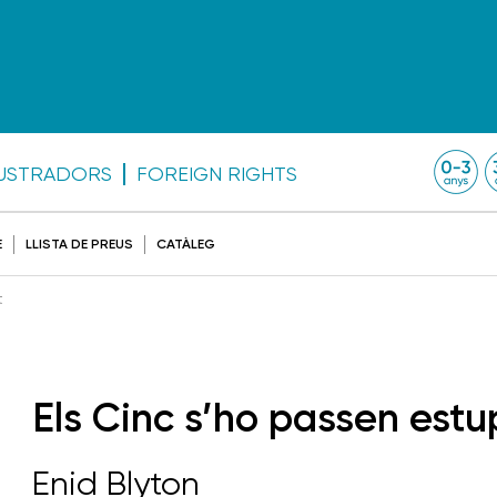
·LUSTRADORS
FOREIGN RIGHTS
E
LLISTA DE PREUS
CATÀLEG
t
Els Cinc s’ho passen es
Enid Blyton