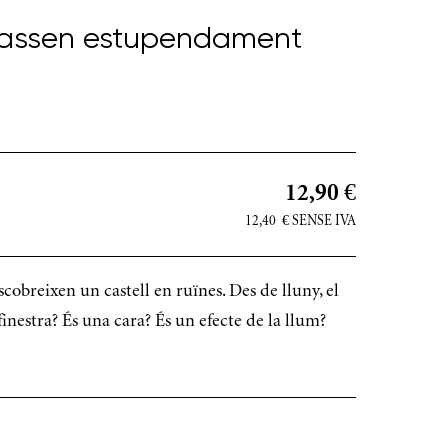
 passen estupendament
12,90 €
12,40
€
SENSE IVA
cobreixen un castell en ruïnes. Des de lluny, el
inestra? És una cara? És un efecte de la llum?