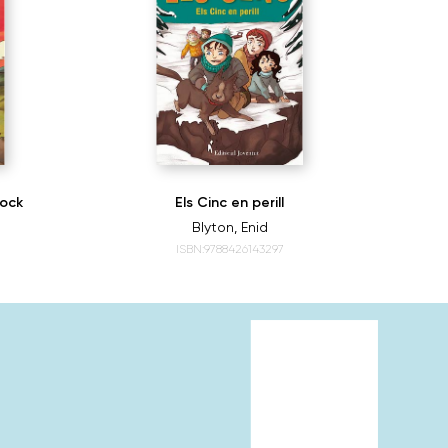
cock
Els Cinc en perill
El
Blyton, Enid
ISBN:9788426143297