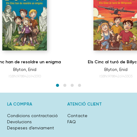
inc han de resoldre un enigma
Els Cinc al turó de Billy
Blyton, Enid
Blyton, Enid
ISBN:9788426143310
ISBN:9788426143303
LA COMPRA
ATENCIÓ CLIENT
Condicions contractació
Contacte
Devolucions
FAQ
Despeses d’enviament