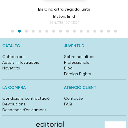
Els Cinc altra vegada junts
Blyton, Enid
ISBN:9788426143327
CATÀLEG
JUVENTUD
Col·leccions
Sobre nosaltres
Autors i il·lustradors
Professionals
Novetats
Blog
Foreign Rights
LA COMPRA
ATENCIÓ CLIENT
Condicions contractació
Contacte
Devolucions
FAQ
Despeses d’enviament