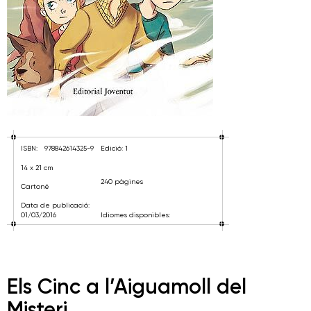
ISBN:
978842614325-9
Edició: 1
14 x 21 cm
240 pàgines
Cartoné
Data de publicació:
01/03/2016
Idiomes disponibles:
Els Cinc a l’Aiguamoll del
Misteri