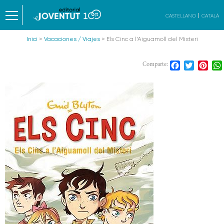
CASTELLANO
CATALÀ
Inici
>
Vacaciones / Viajes
> Els Cinc a l’Aiguamoll del Misteri
Facebook
Twitter
Pint
Comparte: