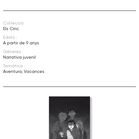
Col·lecció:
Els Cinc
Edats :
A partir de 9 anys
Gèneres :
Narrativa juvenil
Temàtica :
Aventura
,
Vacances