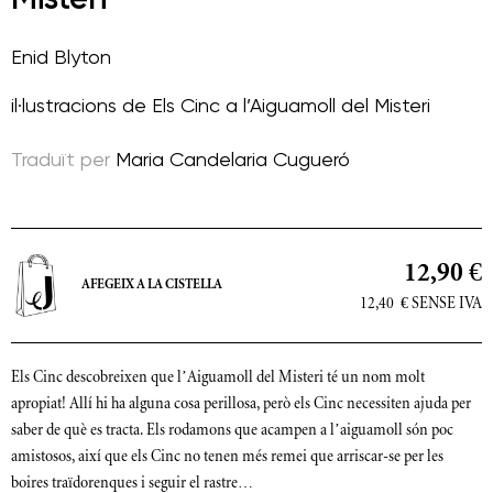
Enid Blyton
il·lustracions de
Els Cinc a l’Aiguamoll del Misteri
Traduït per
Maria Candelaria Cugueró
12,90 €
AFEGEIX A LA CISTELLA
12,40
€
SENSE IVA
Els Cinc descobreixen que l’Aiguamoll del Misteri té un nom molt
apropiat! Allí hi ha alguna cosa perillosa, però els Cinc necessiten ajuda per
saber de què es tracta. Els rodamons que acampen a l’aiguamoll són poc
amistosos, així que els Cinc no tenen més remei que arriscar-se per les
boires traïdorenques i seguir el rastre…