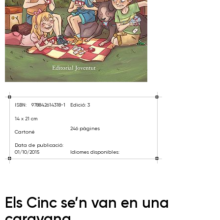
ISBN:
978842614318-1
Edició: 3
14 x 21 cm
246 pàgines
Cartoné
Data de publicació:
01/10/2015
Idiomes disponibles:
Els Cinc se’n van en una
caravana