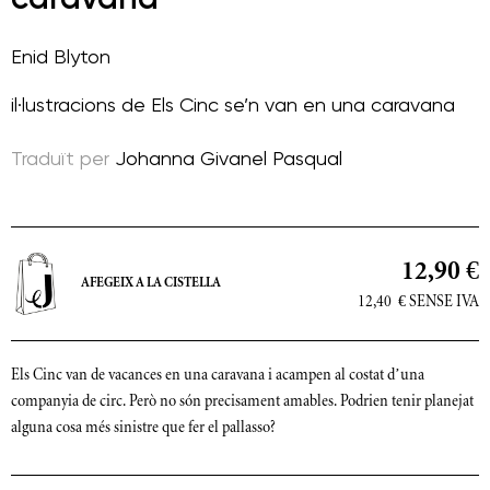
Enid Blyton
il·lustracions de
Els Cinc se’n van en una caravana
Traduït per
Johanna Givanel Pasqual
12,90 €
AFEGEIX A LA CISTELLA
12,40
€
SENSE IVA
Els Cinc van de vacances en una caravana i acampen al costat d’una
companyia de circ. Però no són precisament amables. Podrien tenir planejat
alguna cosa més sinistre que fer el pallasso?