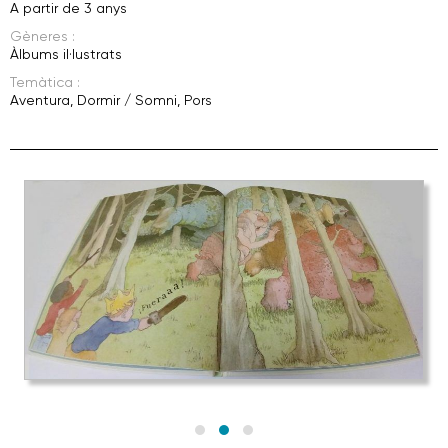
A partir de 3 anys
Gèneres :
Àlbums il·lustrats
Temàtica :
Aventura
,
Dormir / Somni
,
Pors