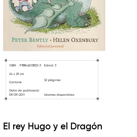
ISBN:
978842613832-3
Edició: 3
24 x 29 cm
32 pàgines
Cartoné
Data de publicació:
09/09/2011
Idiomes disponibles:
El rey Hugo y el Dragón