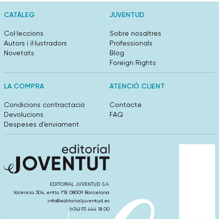
CATÀLEG
JUVENTUD
Col·leccions
Sobre nosaltres
Autors i il·lustradors
Professionals
Novetats
Blog
Foreign Rights
LA COMPRA
ATENCIÓ CLIENT
Condicions contractació
Contacte
Devolucions
FAQ
Despeses d’enviament
EDITORIAL JUVENTUD S.A.
València 304, entlo 1ºB. 08009 Barcelona
info@editorialjuventud.es
(+34) 93 444 18 00