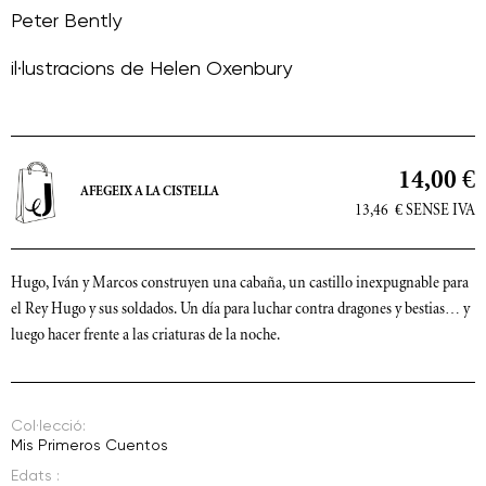
Peter Bently
il·lustracions de
Helen Oxenbury
14,00 €
AFEGEIX A LA CISTELLA
13,46
€
SENSE IVA
Hugo, Iván y Marcos construyen una cabaña, un castillo inexpugnable para
el Rey Hugo y sus soldados. Un día para luchar contra dragones y bestias… y
luego hacer frente a las criaturas de la noche.
Col·lecció:
Mis Primeros Cuentos
Edats :