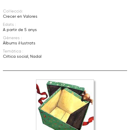
Col·lecció:
Crecer en Valores
Edats :
A partir de 5 anys
Gèneres :
Àlbums il·lustrats
Temàtica :
Crítica social
,
Nadal