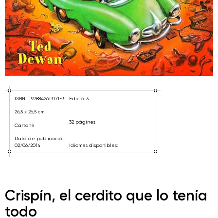
ISBN:
978842613171-3
Edició: 3
26,5 x 26,5 cm
32 pàgines
Cartoné
Data de publicació:
02/06/2014
Idiomes disponibles:
Crispín, el cerdito que lo tenía
todo