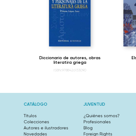
 del Sur
Diccionario de autores, obras
El
literatira griega
ISBN:9788426133090
CATÁLOGO
JUVENTUD
Títulos
¿Quiénes somos?
Colecciones
Profesionales
Autores e ilustradores
Blog
Novedades
Foreign Rights