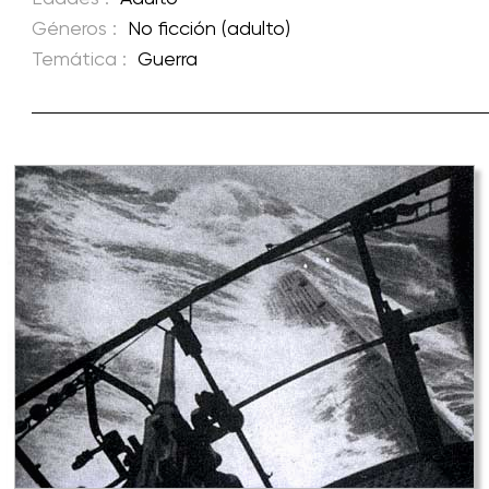
Géneros :
No ficción (adulto)
Temática :
Guerra