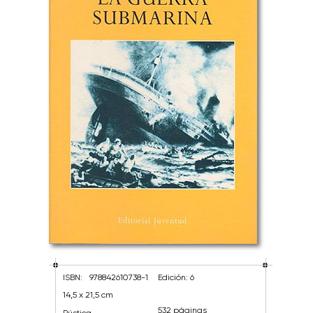
ISBN:
978842610738-1
Edición: 6
14,5 x 21,5 cm
532 páginas
Rústica