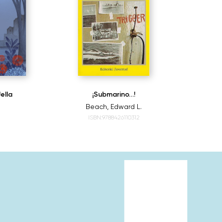
ella
¡Submarino…!
Beach, Edward L.
ISBN:9788426110312