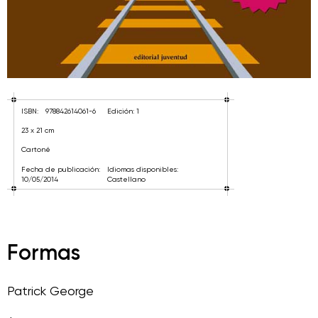
ISBN:
978842614061-6
Edición: 1
23 x 21 cm
Cartoné
Fecha de publicación:
Idiomas disponibles:
10/05/2014
Castellano
Formas
Patrick George