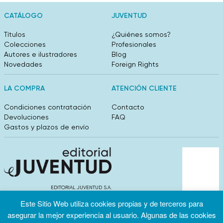
CATÁLOGO
JUVENTUD
Títulos
¿Quiénes somos?
Colecciones
Profesionales
Autores e ilustradores
Blog
Novedades
Foreign Rights
LA COMPRA
ATENCIÓN CLIENTE
Condiciones contratación
Contacto
Devoluciones
FAQ
Gastos y plazos de envío
EDITORIAL JUVENTUD S.A.
València 304, entlo 1ºB. 08009 Barcelona
Este Sitio Web utiliza cookies propias y de terceros para
info@editorialjuventud.es
asegurar la mejor experiencia al usuario. Algunas de las cookies
(+34) 93 444 18 00