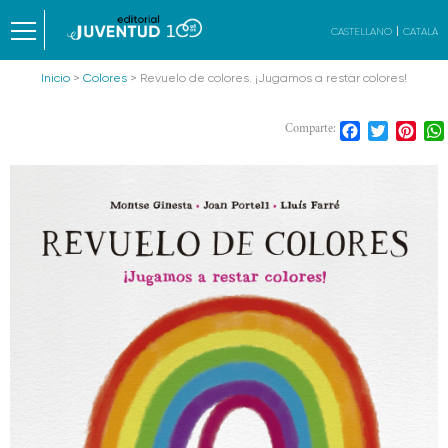
CASTELLANO
CATALÀ
Inicio
>
Colores
> Revuelo de colores. ¡Jugamos a restar colores!
Facebook
Twitter
Pint
Comparte: