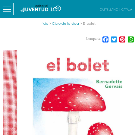
CASTELLANO
CATALÀ
Inicio
>
Ciclo de la vida
> El bolet
Facebook
Twitter
Pint
Comparte: