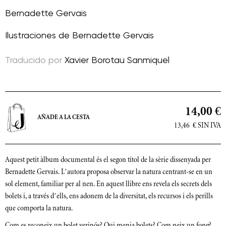
Bernadette Gervais
Ilustraciones de
Bernadette Gervais
Traducido por
Xavier Borotau Sanmiquel
14,00 €
AÑADE A LA CESTA
13,46
€
SIN IVA
Aquest petit àlbum documental és el segon títol de la sèrie dissenyada per
Bernadette Gervais. L’autora proposa observar la natura centrant-se en un
sol element, familiar per al nen. En aquest llibre ens revela els secrets dels
bolets i, a través d’ells, ens adonem de la diversitat, els recursos i els perills
que comporta la natura.
Com es reconeix un bolet verinós? Qui menja bolets? Com neix un fong?