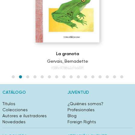
La granota
Gervais, Bernadette
ISBN:9788426144591
CATÁLOGO
JUVENTUD
Títulos
¿Quiénes somos?
Colecciones
Profesionales
Autores e ilustradores
Blog
Novedades
Foreign Rights