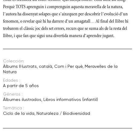
Perquè TOTS aprenguin i comprenguin aquesta meravella de la natura,
l’autora ha dissenyat solapes que s’aixequen per descobrir l’evolució d’un
fenomen, o revelar què hi ha darrere d’un amagatall… Al final del llibre hi
trobarem el clàssic joc dels set errors, recurs que se suma als de la resta del
llibre, i que fan que sigui una divertida manera d’aprendre jugant.
Colección:
Àlbums Il·lustrats
,
català
,
Com i Per què
,
Meravelles de la
Natura
Edades :
A partir de 5 años
Géneros :
Álbumes ilustrados
,
Libros informativos (infantil)
Temática :
Ciclo de la vida
,
Naturaleza / Biodiversidad