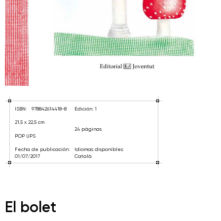
ISBN:
978842614418-8
Edición: 1
21,5 x 22,5 cm
24 páginas
POP UPS
Fecha de publicación:
Idiomas disponibles:
01/07/2017
Català
El bolet