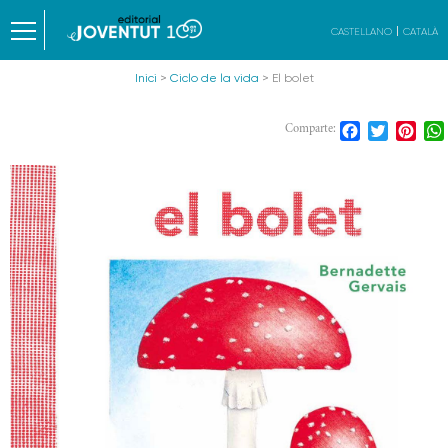
CASTELLANO
CATALÀ
Inici
>
Ciclo de la vida
> El bolet
Facebook
Twitter
Pint
Comparte: