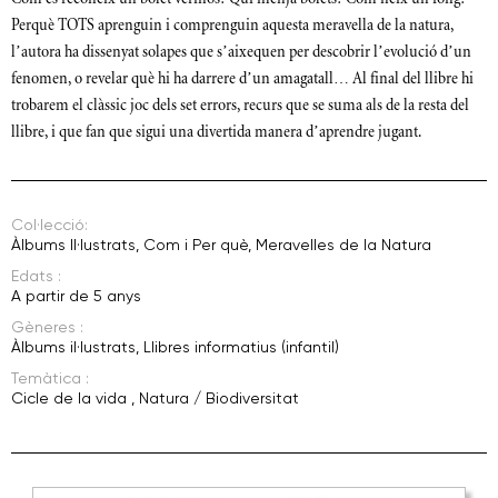
Perquè TOTS aprenguin i comprenguin aquesta meravella de la natura,
l’autora ha dissenyat solapes que s’aixequen per descobrir l’evolució d’un
fenomen, o revelar què hi ha darrere d’un amagatall… Al final del llibre hi
trobarem el clàssic joc dels set errors, recurs que se suma als de la resta del
llibre, i que fan que sigui una divertida manera d’aprendre jugant.
Col·lecció:
Àlbums Il·lustrats
,
Com i Per què
,
Meravelles de la Natura
Edats :
A partir de 5 anys
Gèneres :
Àlbums il·lustrats
,
Llibres informatius (infantil)
Temàtica :
Cicle de la vida
,
Natura / Biodiversitat