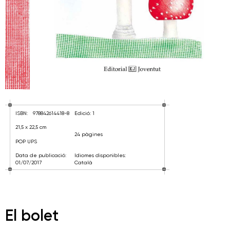
ISBN:
978842614418-8
Edició: 1
21,5 x 22,5 cm
24 pàgines
POP UPS
Data de publicació:
Idiomes disponibles:
01/07/2017
Català
El bolet