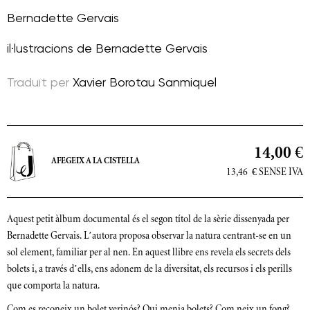
Bernadette Gervais
il·lustracions de
Bernadette Gervais
Traduït per
Xavier Borotau Sanmiquel
14,00 €
AFEGEIX A LA CISTELLA
13,46
€
SENSE IVA
Aquest petit àlbum documental és el segon títol de la sèrie dissenyada per
Bernadette Gervais. L’autora proposa observar la natura centrant-se en un
sol element, familiar per al nen. En aquest llibre ens revela els secrets dels
bolets i, a través d’ells, ens adonem de la diversitat, els recursos i els perills
que comporta la natura.
Com es reconeix un bolet verinós? Qui menja bolets? Com neix un fong?