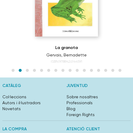
La granota
Gervais, Bernadette
ISBN:9788426144591
CATÀLEG
JUVENTUD
Col·leccions
Sobre nosaltres
Autors i il·lustradors
Professionals
Novetats
Blog
Foreign Rights
LA COMPRA
ATENCIÓ CLIENT