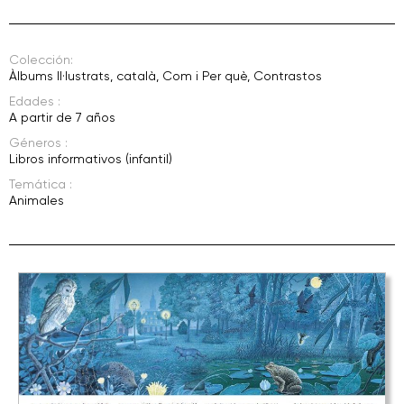
Colección:
Àlbums Il·lustrats
,
català
,
Com i Per què
,
Contrastos
Edades :
A partir de 7 años
Géneros :
Libros informativos (infantil)
Temática :
Animales