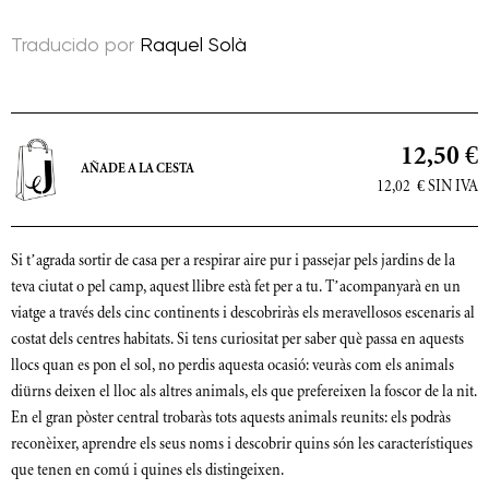
Traducido por
Raquel Solà
12,50 €
AÑADE A LA CESTA
12,02
€
SIN IVA
Si t’agrada sortir de casa per a respirar aire pur i passejar pels jardins de la
teva ciutat o pel camp, aquest llibre està fet per a tu. T’acompanyarà en un
viatge a través dels cinc continents i descobriràs els meravellosos escenaris al
costat dels centres habitats. Si tens curiositat per saber què passa en aquests
llocs quan es pon el sol, no perdis aquesta ocasió: veuràs com els animals
diürns deixen el lloc als altres animals, els que prefereixen la foscor de la nit.
En el gran pòster central trobaràs tots aquests animals reunits: els podràs
reconèixer, aprendre els seus noms i descobrir quins són les característiques
que tenen en comú i quines els distingeixen.