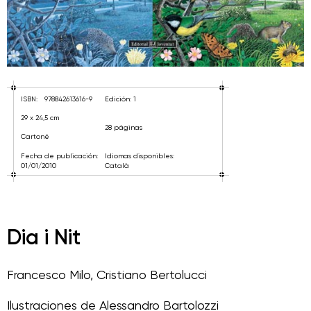
ISBN:
978842613616-9
Edición: 1
29 x 24,5 cm
28 páginas
Cartoné
Fecha de publicación:
Idiomas disponibles:
01/01/2010
Català
Dia i Nit
Francesco Milo
,
Cristiano Bertolucci
Ilustraciones de
Alessandro Bartolozzi