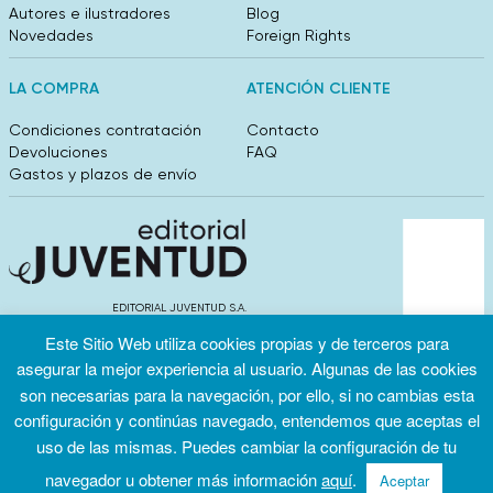
Autores e ilustradores
Blog
Novedades
Foreign Rights
LA COMPRA
ATENCIÓN CLIENTE
Condiciones contratación
Contacto
Devoluciones
FAQ
Gastos y plazos de envío
EDITORIAL JUVENTUD S.A.
València 304, entlo 1ºB. 08009 Barcelona
Este Sitio Web utiliza cookies propias y de terceros para
info@editorialjuventud.es
asegurar la mejor experiencia al usuario. Algunas de las cookies
(+34) 93 444 18 00
son necesarias para la navegación, por ello, si no cambias esta
configuración y continúas navegado, entendemos que aceptas el
uso de las mismas. Puedes cambiar la configuración de tu
navegador u obtener más información
aquí
.
Aceptar
Condiciones
Política de
Política de