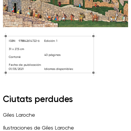
ISBN:
978842614722-6
Edición: 1
31 x 27,5 cm
40 páginas
Cartoné
Fecha de publicación:
01/05/2021
Idiomas disponibles:
Ciutats perdudes
Giles Laroche
Ilustraciones de
Giles Laroche