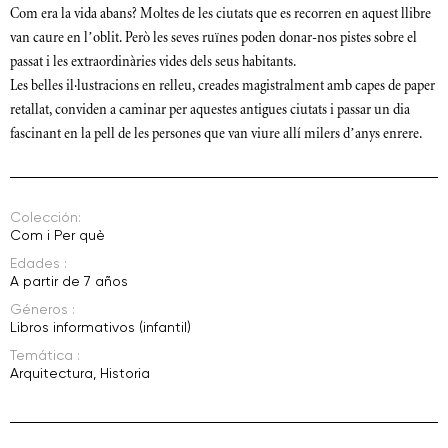
Com era la vida abans? Moltes de les ciutats que es recorren en aquest llibre
van caure en l’oblit. Però les seves ruïnes poden donar-nos pistes sobre el
passat i les extraordinàries vides dels seus habitants.
Les belles il·lustracions en relleu, creades magistralment amb capes de paper
retallat, conviden a caminar per aquestes antigues ciutats i passar un dia
fascinant en la pell de les persones que van viure allí milers d’anys enrere.
Colección:
Com i Per què
Edades :
A partir de 7 años
Géneros :
Libros informativos (infantil)
Temática :
Arquitectura
,
Historia