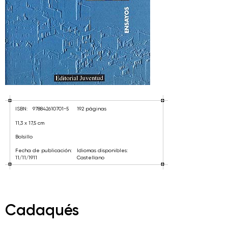
ISBN:
978842610701-5
192 páginas
11,3 x 17,5 cm
Bolsillo
Fecha de publicación:
Idiomas disponibles:
11/11/1911
Castellano
Cadaqués