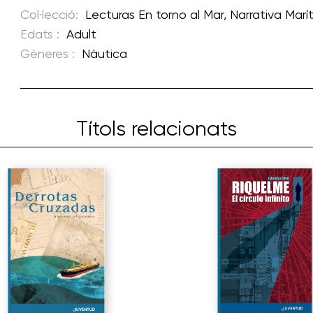
Col·lecció:
Lecturas En torno al Mar
,
Narrativa Marí
Edats :
Adult
Gèneres :
Nàutica
Títols relacionats