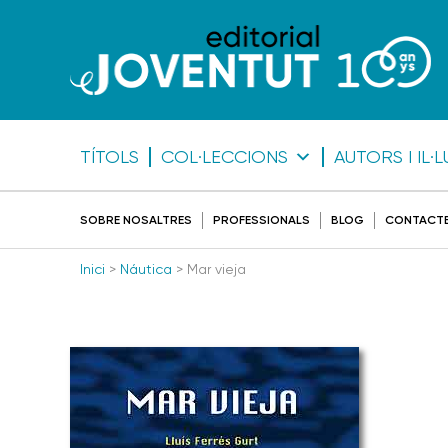
TÍTOLS
COL·LECCIONS
AUTORS I IL
SOBRE NOSALTRES
PROFESSIONALS
BLOG
CONTACT
Inici
>
Náutica
> Mar vieja