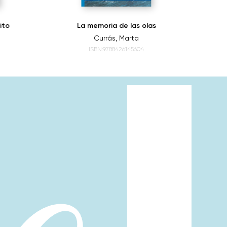
nito
La memoria de las olas
Currás, Marta
ISBN:9788426145604