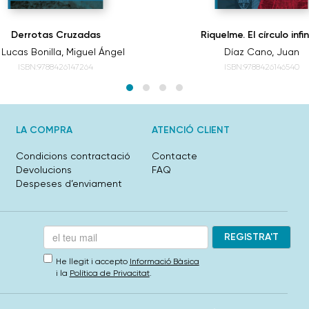
Derrotas Cruzadas
Riquelme. El círculo infi
 Lucas Bonilla, Miguel Ángel
Díaz Cano, Juan
ISBN:9788426147264
ISBN:9788426146540
LA COMPRA
ATENCIÓ CLIENT
Condicions contractació
Contacte
Devolucions
FAQ
Despeses d’enviament
He llegit i accepto
Informació Bàsica
i la
Política de Privacitat
.