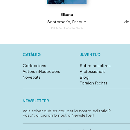
lanco
Elkano
tian
Santamaría, Enrique
de
ISBN:9788426147424
CATÀLEG
JUVENTUD
Col·leccions
Sobre nosaltres
Autors i il·lustradors
Professionals
Novetats
Blog
Foreign Rights
NEWSLETTER
Vols saber què es cou per la nostra editorial?
Posa't al dia amb nostra Newsletter!