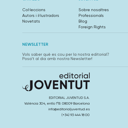
Col·leccions
Sobre nosaltres
Autors i il·lustradors
Professionals
Novetats
Blog
Foreign Rights
NEWSLETTER
Vols saber què es cou per la nostra editorial?
Posa't al dia amb nostra Newsletter!
EDITORIAL JUVENTUD S.A.
València 304, entlo 1ºB. 08009 Barcelona
info@editorialjuventud.es
(+34) 93 444 18 00