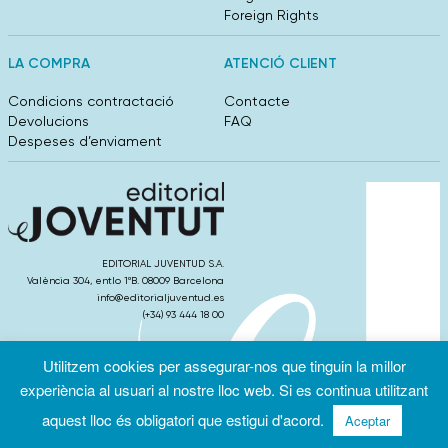
Foreign Rights
LA COMPRA
ATENCIÓ CLIENT
Condicions contractació
Contacte
Devolucions
FAQ
Despeses d’enviament
EDITORIAL JUVENTUD S.A.
València 304, entlo 1ºB. 08009 Barcelona
info@editorialjuventud.es
(+34) 93 444 18 00
Utilitzem cookies per assegurar-nos que tinguin la millor
experiència al usuari al nostre lloc web. Si es continua utilitzant
aquest lloc és obligatori que estigui d'acord.
Aceptar
Condicions
Política de
Política de
d’ús
Privacitat
cookies