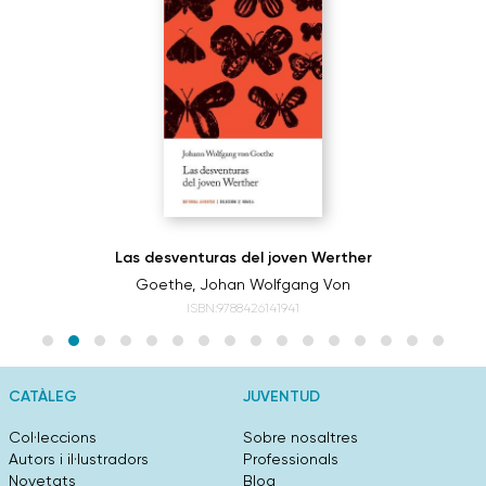
Las desventuras del joven Werther
Goethe, Johan Wolfgang Von
ISBN:9788426141941
CATÀLEG
JUVENTUD
Col·leccions
Sobre nosaltres
Autors i il·lustradors
Professionals
Novetats
Blog