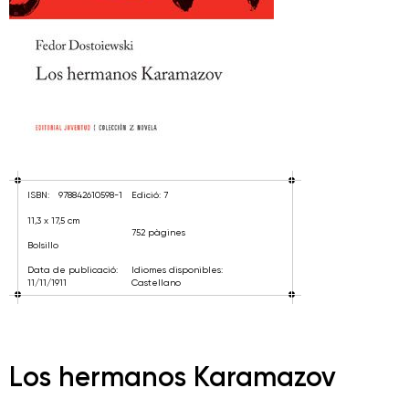
ISBN:
978842610598-1
Edició: 7
11,3 x 17,5 cm
752 pàgines
Bolsillo
Data de publicació:
Idiomes disponibles:
11/11/1911
Castellano
Los hermanos Karamazov