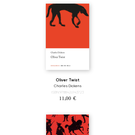
Oliver Twist
Charles Dickens
ISBN:9788426143723
11,00
€