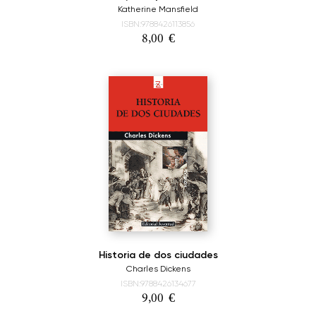
Katherine Mansfield
ISBN:9788426113856
8,00
€
Historia de dos ciudades
Charles Dickens
ISBN:9788426134677
9,00
€