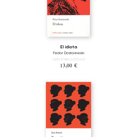
El idiota
Fedor Dostoiewski
ISBN:9788426105455
13,00
€