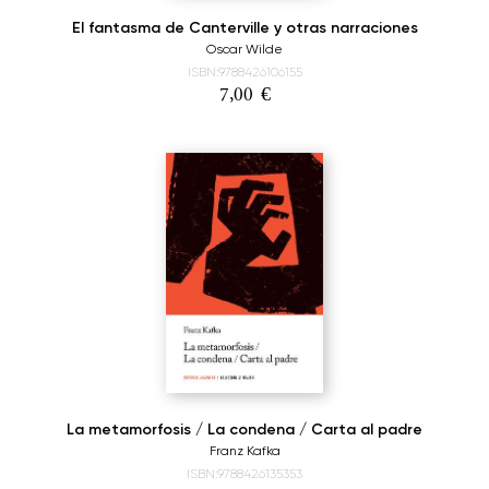
El fantasma de Canterville y otras narraciones
Oscar Wilde
ISBN:9788426106155
7,00
€
La metamorfosis / La condena / Carta al padre
Franz Kafka
ISBN:9788426135353