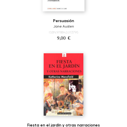
Persuasión
Jane Austen
ISBN:9788426113795
9,00
€
Fiesta en el jardín y otras narraciones