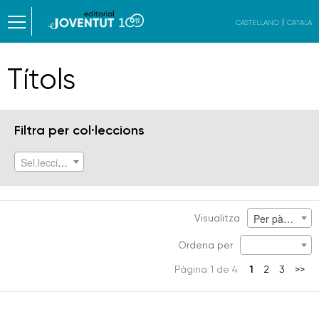
CASTELLANO
CATALÀ
Títols
Filtra per col·leccions
Sel.lecciona col.lecció
Per pàgina
Visualitza
Ordena per
Pàgina 1 de 4
1
2
3
>>