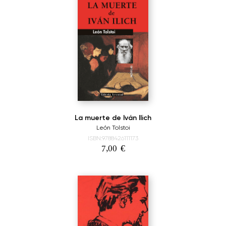
La muerte de Iván Ilich
León Tolstoi
ISBN:9788426111173
7,00
€