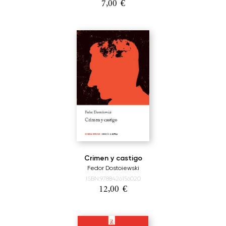
7,00
€
Crimen y castigo
Fedor Dostoiewski
ISBN:9788426156020
12,00
€