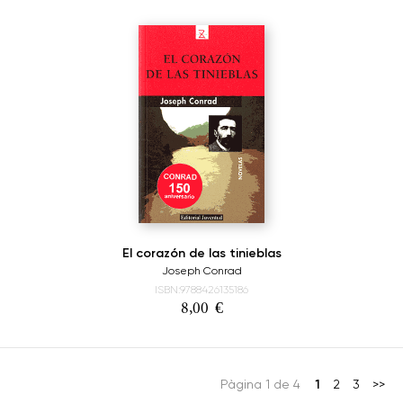
El corazón de las tinieblas
Joseph Conrad
ISBN:9788426135186
8,00
€
Pàgina 1 de 4
1
2
3
>>