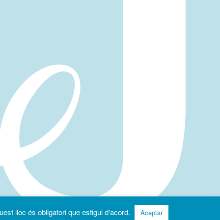
uest lloc és obligatori que estigui d'acord.
Aceptar