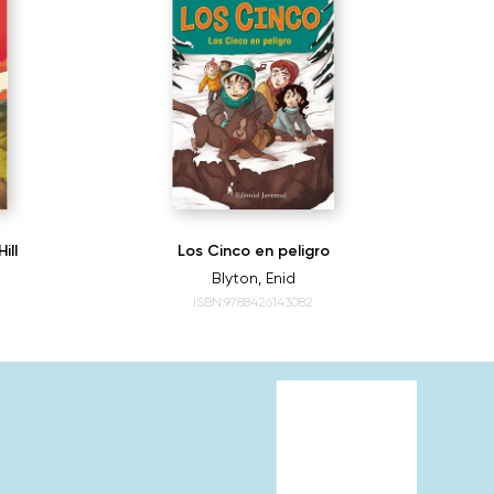
ill
Los Cinco en peligro
Los 
Blyton, Enid
ISBN:9788426143082