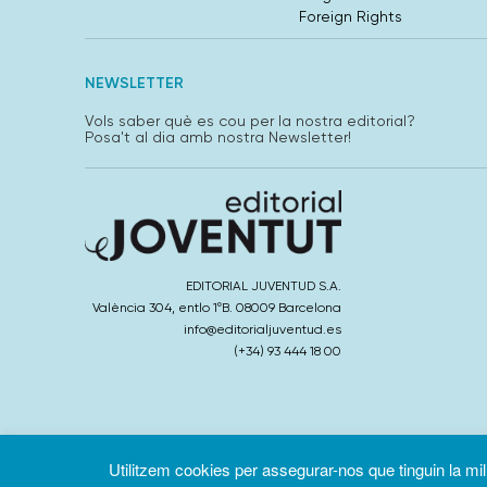
Foreign Rights
NEWSLETTER
Vols saber què es cou per la nostra editorial?
Posa't al dia amb nostra Newsletter!
EDITORIAL JUVENTUD S.A.
València 304, entlo 1ºB. 08009 Barcelona
info@editorialjuventud.es
(+34) 93 444 18 00
Utilitzem cookies per assegurar-nos que tinguin la millo
Condicions d’ús
Política