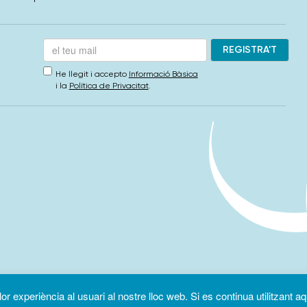
He llegit i accepto
Informació Bàsica
i la
Política de Privacitat
.
r experiència al usuari al nostre lloc web. Si es continua utilitzant aq
 de Privacitat
Política de cookies