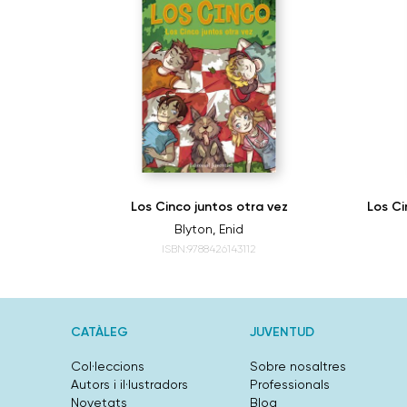
 Diablo
Los Cinco juntos otra vez
Los Ci
Blyton, Enid
ISBN:9788426143112
CATÀLEG
JUVENTUD
Col·leccions
Sobre nosaltres
Autors i il·lustradors
Professionals
Novetats
Blog