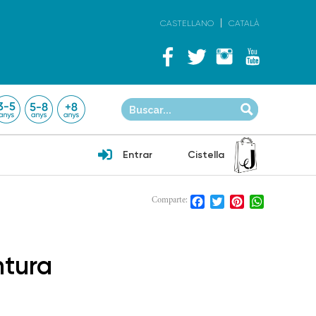
CASTELLANO
CATALÀ
Entrar
Cistella
Facebook
Twitter
Pinterest
WhatsApp
Comparte:
ntura