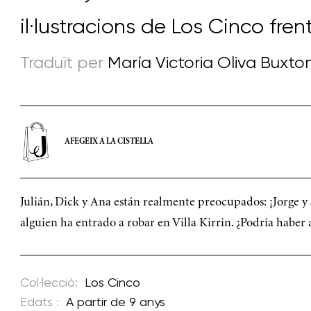
il·lustracions de
Los Cinco fren
Traduït per
María Victoria Oliva Buxto
AFEGEIX A LA CISTELLA
Julián, Dick y Ana están realmente preocupados: ¡Jorge y
alguien ha entrado a robar en Villa Kirrin. ¿Podría haber
Col·lecció:
Los Cinco
Edats :
A partir de 9 anys