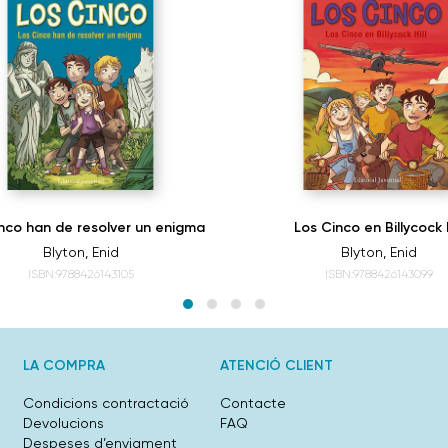
nco han de resolver un enigma
Los Cinco en Billycock H
Blyton, Enid
Blyton, Enid
ISBN:9788426143105
ISBN:9788426143099
LA COMPRA
ATENCIÓ CLIENT
Condicions contractació
Contacte
Devolucions
FAQ
Despeses d’enviament