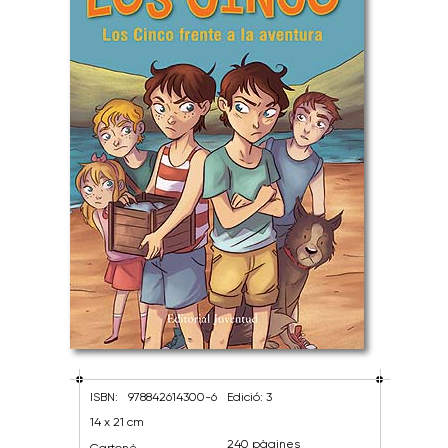
ISBN:
978842614300-6
Edició: 3
14 x 21 cm
240 pàgines
Cartoné