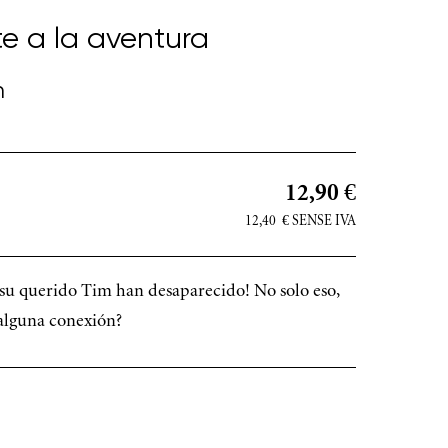
te a la aventura
n
12,90 €
12,40
€
SENSE IVA
 su querido Tim han desaparecido! No solo eso,
 alguna conexión?