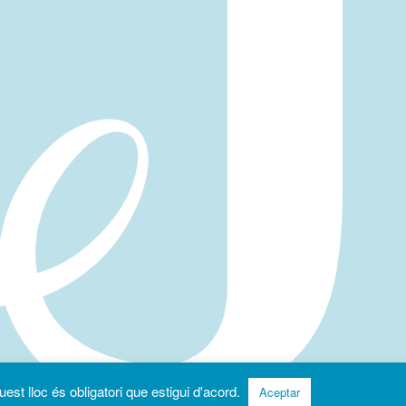
uest lloc és obligatori que estigui d'acord.
Aceptar