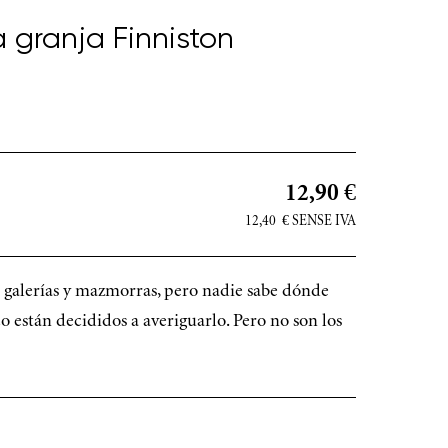
a granja Finniston
12,90 €
12,40
€
SENSE IVA
n galerías y mazmorras, pero nadie sabe dónde
o están decididos a averiguarlo. Pero no son los