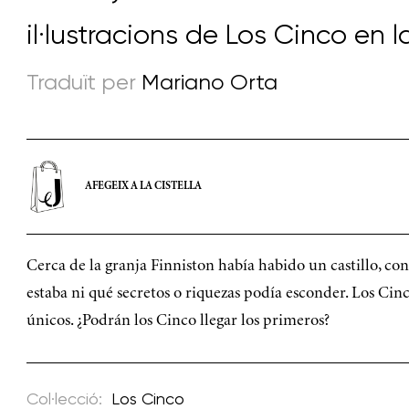
il·lustracions de
Los Cinco en l
Traduït per
Mariano Orta
AFEGEIX A LA CISTELLA
Cerca de la granja Finniston había habido un castillo, co
estaba ni qué secretos o riquezas podía esconder. Los Cinc
únicos. ¿Podrán los Cinco llegar los primeros?
Col·lecció:
Los Cinco