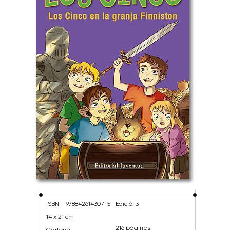
ISBN:
978842614307-5
Edició: 3
14 x 21 cm
216 pàgines
Cartoné