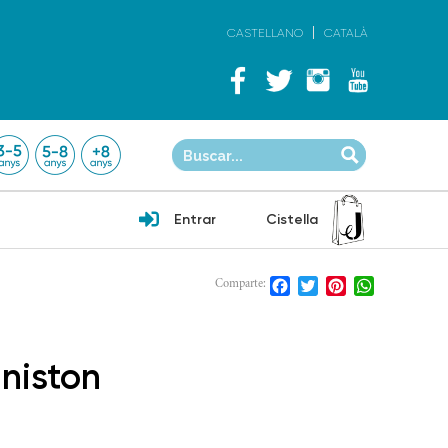
CASTELLANO
CATALÀ
Entrar
Cistella
Facebook
Twitter
Pinterest
WhatsApp
Comparte:
nniston