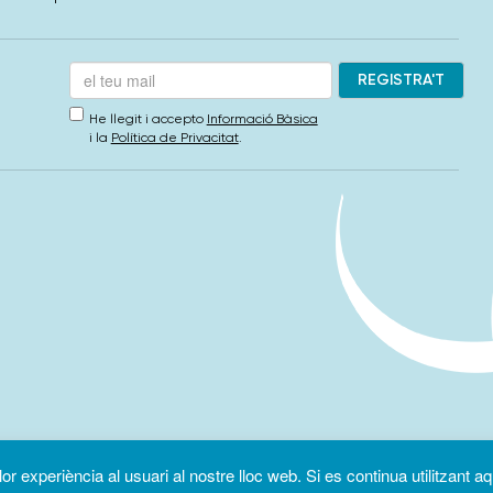
He llegit i accepto
Informació Bàsica
i la
Política de Privacitat
.
r experiència al usuari al nostre lloc web. Si es continua utilitzant aq
 de Privacitat
Política de cookies