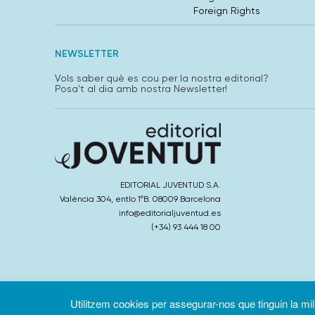
Foreign Rights
NEWSLETTER
Vols saber què es cou per la nostra editorial?
Posa't al dia amb nostra Newsletter!
EDITORIAL JUVENTUD S.A.
València 304, entlo 1ºB. 08009 Barcelona
info@editorialjuventud.es
(+34) 93 444 18 00
Utilitzem cookies per assegurar-nos que tinguin la millo
Condicions d’ús
Política