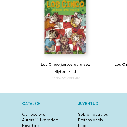
 Diablo
Los Cinco juntos otra vez
Los Ci
Blyton, Enid
ISBN:9788426143112
CATÀLEG
JUVENTUD
Col·leccions
Sobre nosaltres
Autors i il·lustradors
Professionals
Novetats
Blog