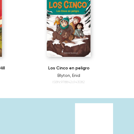
ill
Los Cinco en peligro
Los C
Blyton, Enid
ISBN:9788426143082