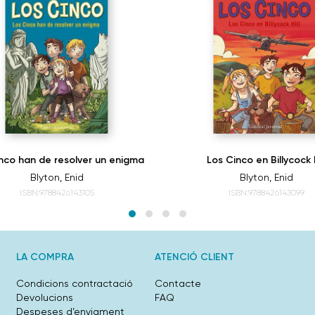
nco han de resolver un enigma
Los Cinco en Billycock H
Blyton, Enid
Blyton, Enid
ISBN:9788426143105
ISBN:9788426143099
LA COMPRA
ATENCIÓ CLIENT
Condicions contractació
Contacte
Devolucions
FAQ
Despeses d’enviament