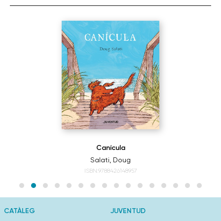
Canícula
Salati, Doug
ISBN:9788426148957
CATÀLEG
JUVENTUD