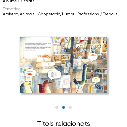
Àlbums il·lustrats
Temàtica :
Amistat
,
Animals
,
Cooperació
,
Humor
,
Professions / Treballs
Títols relacionats