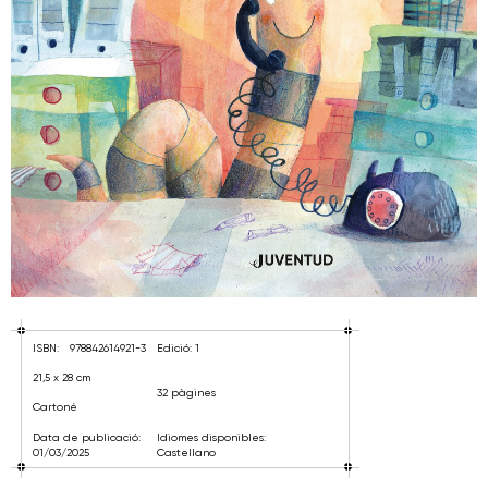
ISBN:
978842614921-3
Edició: 1
21,5 x 28 cm
32 pàgines
Cartoné
Data de publicació:
Idiomes disponibles:
01/03/2025
Castellano