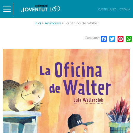
CASTELLANO
CATALÀ
Inici
>
Animales
> La oficina de Walter
Facebook
Twitter
Pint
Comparte: