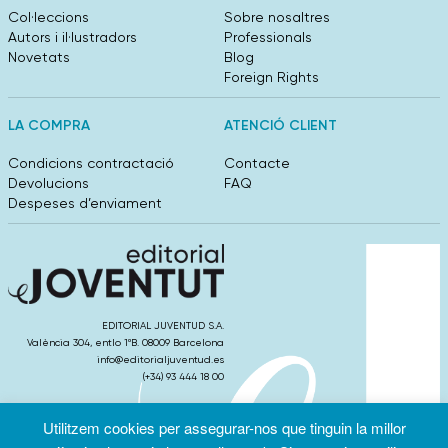
Col·leccions
Sobre nosaltres
Autors i il·lustradors
Professionals
Novetats
Blog
Foreign Rights
LA COMPRA
ATENCIÓ CLIENT
Condicions contractació
Contacte
Devolucions
FAQ
Despeses d’enviament
EDITORIAL JUVENTUD S.A.
València 304, entlo 1ºB. 08009 Barcelona
info@editorialjuventud.es
(+34) 93 444 18 00
Utilitzem cookies per assegurar-nos que tinguin la millor