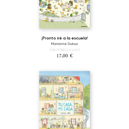
¡Pronto iré a la escuela!
Marianne Dubuc
ISBN:9788426146953
17,00
€