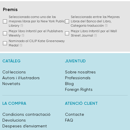
Premis
Seleccionado como uno de los
Seleccionado entre los Mejores
mejores libros por la New York Public
Libros del Banco del Libro,
Library
(1)
Categoría traducción
(1)
Mejor libro Infantil por el Publishers
Mejor Libro Infantil por el Wall
Weekly
(1)
Street Journal
(1)
Nominado al CILIP Kate Greenaway
Medal
(1)
CATÀLEG
JUVENTUD
Col·leccions
Sobre nosaltres
Autors i il·lustradors
Professionals
Novetats
Blog
Foreign Rights
LA COMPRA
ATENCIÓ CLIENT
Condicions contractació
Contacte
Devolucions
FAQ
Despeses d’enviament