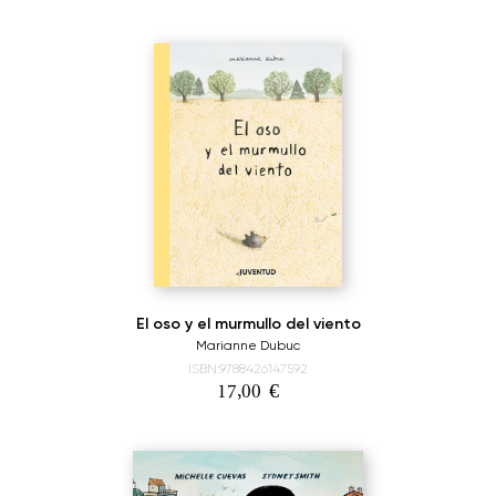
El oso y el murmullo del viento
Marianne Dubuc
ISBN:9788426147592
17,00
€