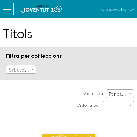
CASTELLANO
CATALÀ
Títols
Filtra per col·leccions
Sel.lecciona col.lecció
Per pàgina
Visualitza
Ordena per