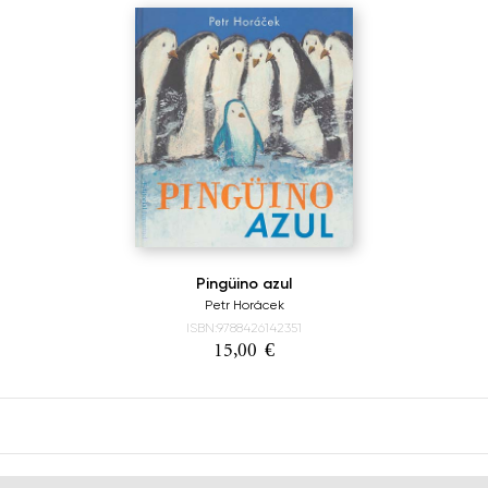
Pingüino azul
Petr Horácek
ISBN:9788426142351
15,00
€