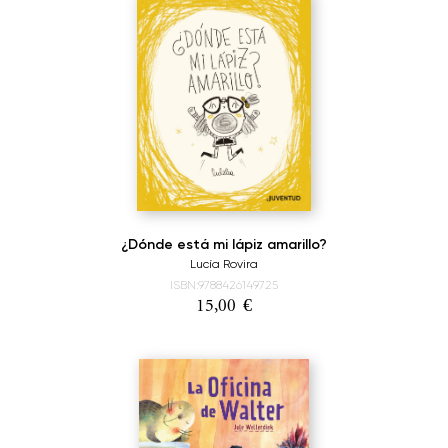
¿Dónde está mi lápiz amarillo?
Lucía Rovira
ISBN:9788426149725
15,00
€