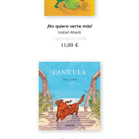
¡No quiero verte más!
Isabel Abedi
ISBN:9788426133038
11,00
€