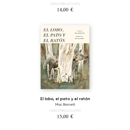
ISBN:9788426145512
14,00
€
El lobo, el pato y el ratón
Mac Barnett
ISBN:9788426144959
15,00
€