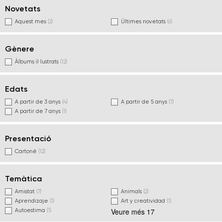
Novetats
Aquest mes
(2)
Últimes novetats
(6)
Gènere
Àlbums il·lustrats
(12)
Edats
A partir de 3 anys
(4)
A partir de 5 anys
(7)
A partir de 7 anys
(1)
Presentació
Cartoné
(12)
Temàtica
Amistat
(7)
Animals
(2)
Aprendizaje
(1)
Art y creatividad
(1)
Veure més 17
Autoestima
(1)