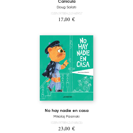
Canícula
Doug Salati
ISBN:9788426148957
17,00
€
No hay nadie en casa
Mikolaj Pasinski
ISBN:9788426148636
23,00
€