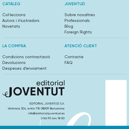
CATÀLEG
JUVENTUD
Col·leccions
Sobre nosaltres
Autors i il·lustradors
Professionals
Novetats
Blog
Foreign Rights
LA COMPRA
ATENCIÓ CLIENT
Condicions contractació
Contacte
Devolucions
FAQ
Despeses d’enviament
EDITORIAL JUVENTUD S.A.
València 304, entlo 1ºB. 08009 Barcelona
info@editorialjuventud.es
(+34) 93 444 18 00