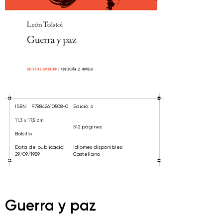
ISBN:
978842610508-0
Edició: 6
11,3 x 17,5 cm
512 pàgines
Bolsillo
Data de publicació:
Idiomes disponibles:
29/09/1989
Castellano
Guerra y paz