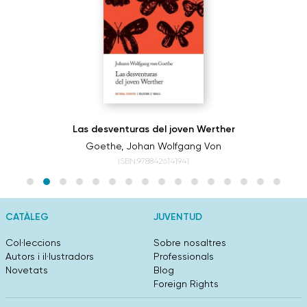
Las desventuras del joven Werther
Goethe, Johan Wolfgang Von
ISBN:9788426141941
CATÀLEG
JUVENTUD
Col·leccions
Sobre nosaltres
Autors i il·lustradors
Professionals
Novetats
Blog
Foreign Rights