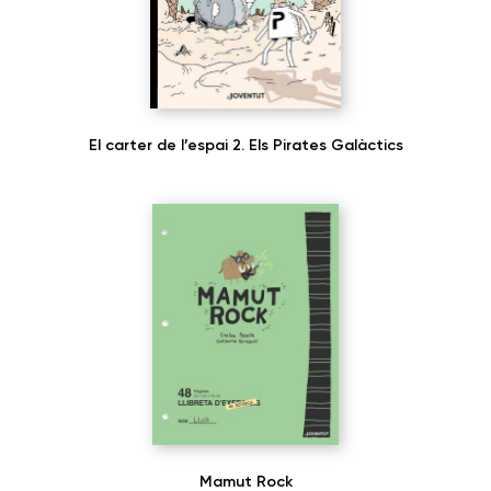
El carter de l’espai 2. Els Pirates Galàctics
Mamut Rock