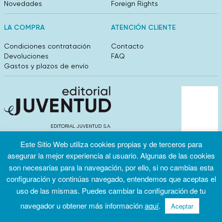
Novedades
Foreign Rights
LA COMPRA
ATENCIÓN CLIENTE
Condiciones contratación
Contacto
Devoluciones
FAQ
Gastos y plazos de envío
EDITORIAL JUVENTUD S.A.
València 304, entlo 1ºB. 08009 Barcelona
Este Sitio Web utiliza cookies propias y de terceros para
info@editorialjuventud.es
(+34) 93 444 18 00
asegurar la mejor experiencia al usuario. Algunas de las cookies
son necesarias para la navegación, por ello, si no cambias esta
configuración y continúas navegado, entendemos que aceptas el
uso de las mismas. Puedes cambiar la configuración de tu
navegador u obtener más información
aquí
.
Aceptar
Condiciones
Política de
Política de
de uso
privacidad
cookies