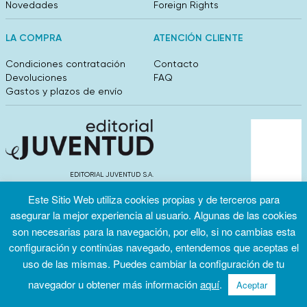
Novedades
Foreign Rights
LA COMPRA
ATENCIÓN CLIENTE
Condiciones contratación
Contacto
Devoluciones
FAQ
Gastos y plazos de envío
EDITORIAL JUVENTUD S.A.
València 304, entlo 1ºB. 08009 Barcelona
Este Sitio Web utiliza cookies propias y de terceros para
info@editorialjuventud.es
(+34) 93 444 18 00
asegurar la mejor experiencia al usuario. Algunas de las cookies
son necesarias para la navegación, por ello, si no cambias esta
configuración y continúas navegado, entendemos que aceptas el
uso de las mismas. Puedes cambiar la configuración de tu
navegador u obtener más información
aquí
.
Aceptar
Condiciones
Política de
Política de
de uso
privacidad
cookies