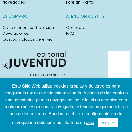
Novedades
Foreign Rights
LA COMPRA
ATENCIÓN CLIENTE
Condiciones contratación
Contacto
Devoluciones
FAQ
Gastos y plazos de envío
EDITORIAL JUVENTUD S.A.
València 304, entlo 1ºB. 08009 Barcelona
Este Sitio Web utiliza cookies propias y de terceros para
info@editorialjuventud.es
(+34) 93 444 18 00
asegurar la mejor experiencia al usuario. Algunas de las cookies
son necesarias para la navegación, por ello, si no cambias esta
configuración y continúas navegado, entendemos que aceptas el
uso de las mismas. Puedes cambiar la configuración de tu
navegador u obtener más información
aquí
.
Aceptar
Condiciones
Política de
Política de
de uso
privacidad
cookies