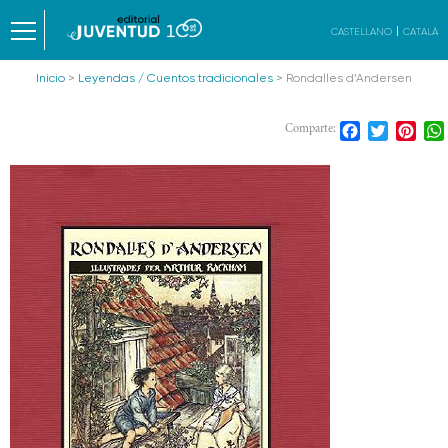
CASTELLANO
CATALÀ
Inicio
>
Leyendas / Cuentos tradicionales
> Rondalles d’Andersen
Facebook
Twitter
Pint
Comparte: