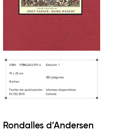
ISBN:
978842614193-4
Edición: 1
19 x 25 cm
282 páginas
Geltex
Fecha de publicación:
Idiomas disponibles:
01/05/2015
Català
Rondalles d’Andersen