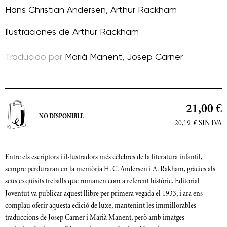
Hans Christian Andersen
,
Arthur Rackham
Ilustraciones de
Arthur Rackham
Traducido por
Marià Manent
,
Josep Carner
21,00 €
NO DISPONIBLE
20,19
€
SIN IVA
Entre els escriptors i il·lustradors més cèlebres de la literatura infantil,
sempre perduraran en la memòria H. C. Andersen i A. Rakham, gràcies als
seus exquisits treballs que romanen com a referent històric. Editorial
Joventut va publicar aquest llibre per primera vegada el 1933, i ara ens
complau oferir aquesta edició de luxe, mantenint les immillorables
traduccions de Josep Carner i Marià Manent, però amb imatges