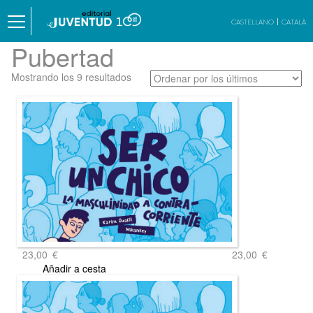
CASTELLANO
CATALÀ
Pubertad
Ordenado
Mostrando los 9 resultados
por
los
últimos
23,00
€
23,00
€
Añadir a cesta