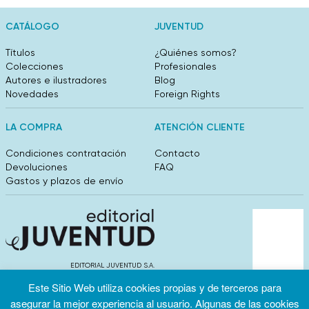
CATÁLOGO
JUVENTUD
Títulos
¿Quiénes somos?
Colecciones
Profesionales
Autores e ilustradores
Blog
Novedades
Foreign Rights
LA COMPRA
ATENCIÓN CLIENTE
Condiciones contratación
Contacto
Devoluciones
FAQ
Gastos y plazos de envío
EDITORIAL JUVENTUD S.A.
València 304, entlo 1ºB. 08009 Barcelona
Este Sitio Web utiliza cookies propias y de terceros para
info@editorialjuventud.es
asegurar la mejor experiencia al usuario. Algunas de las cookies
(+34) 93 444 18 00