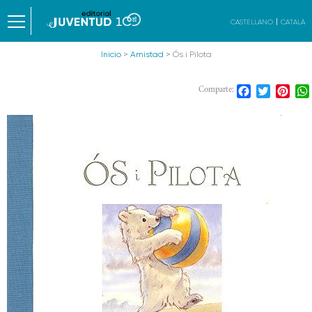
CASTELLANO
CATALÀ
Inicio
>
Amistad
> Ós i Pilota
Facebook
Twitter
Pint
Comparte: