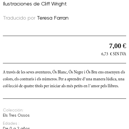
Ilustraciones de
Cliff Wright
Traducido por
Teresa Farran
7,00 €
6,73
€
SIN IVA
A través de les seves aventures, Ós Blanc, Ós Negre i Ós Bru ens ensenyen els
colors, els contraris i els números. Per a aprendre d’una manera lúdica, una
col·lecció de quatre títols per iniciar als més petits en l’amor pels llibres.
Colección:
Els Tres Ossos
Edades :
De 0 a 2 años