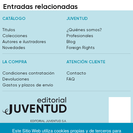
Entradas relacionadas
CATÁLOGO
JUVENTUD
Títulos
¿Quiénes somos?
Colecciones
Profesionales
Autores e ilustradores
Blog
Novedades
Foreign Rights
LA COMPRA
ATENCIÓN CLIENTE
Condiciones contratación
Contacto
Devoluciones
FAQ
Gastos y plazos de envío
EDITORIAL JUVENTUD S.A.
València 304, entlo 1ºB. 08009 Barcelona
Este Sitio Web utiliza cookies propias y de terceros para
info@editorialjuventud.es