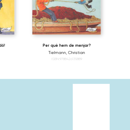
dó!
Per què hem de menjar?
Tielmann, Christian
ISBN:9788426135889