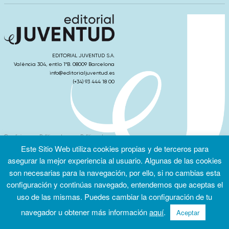
EDITORIAL JUVENTUD S.A.
València 304, entlo 1ºB. 08009 Barcelona
info@editorialjuventud.es
(+34) 93 444 18 00
Condiciones
Política de
Política de
de uso
privacidad
cookies
Este Sitio Web utiliza cookies propias y de terceros para
asegurar la mejor experiencia al usuario. Algunas de las cookies
son necesarias para la navegación, por ello, si no cambias esta
configuración y continúas navegado, entendemos que aceptas el
uso de las mismas. Puedes cambiar la configuración de tu
navegador u obtener más información
aquí
.
Aceptar